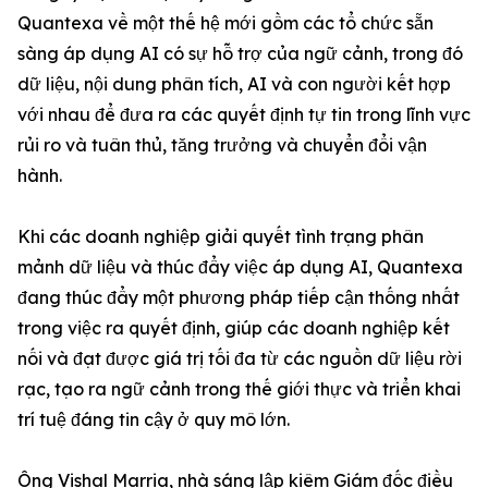
Quantexa về một thế hệ mới gồm các tổ chức sẵn
sàng áp dụng AI có sự hỗ trợ của ngữ cảnh, trong đó
dữ liệu, nội dung phân tích, AI và con người kết hợp
với nhau để đưa ra các quyết định tự tin trong lĩnh vực
rủi ro và tuân thủ, tăng trưởng và chuyển đổi vận
hành.
Khi các doanh nghiệp giải quyết tình trạng phân
mảnh dữ liệu và thúc đẩy việc áp dụng AI, Quantexa
đang thúc đẩy một phương pháp tiếp cận thống nhất
trong việc ra quyết định, giúp các doanh nghiệp kết
nối và đạt được giá trị tối đa từ các nguồn dữ liệu rời
rạc, tạo ra ngữ cảnh trong thế giới thực và triển khai
trí tuệ đáng tin cậy ở quy mô lớn.
Ông Vishal Marria, nhà sáng lập kiêm Giám đốc điều