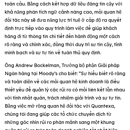
toàn cầu. Bằng cách kết hợp dữ liệu đáng tin cậy với
khả năng phân tích ngữ cảnh nâng cao, mối quan hệ
đối tác này sẽ đưa năng lực trí tuệ ở cấp độ ra quyết
định trực tiếp vào quy trình làm việc để giúp khách
hàng đi từ thông tin chi tiết đến hành động một cách
rõ ràng và chính xác, đồng thời duy trì sự tin cậy, tính
minh bạch và sự tự tin về tuân thủ quy định.
Ông Andrew Bockelman, Trưởng bộ phận Giải pháp
Ngân hàng tại Moody’s cho biết: “Sự hiểu biết rõ ràng
và toàn diện về các mối quan hệ kinh doanh là điều
thiết yếu để quản lý các rủi ro có mối liên kết lẫn nhau
với tính nhất quán, trách nhiệm giải trình và sự tự tin.
Bằng việc mở rộng quan hệ đối tác với Quantexa,
chúng tôi đang giúp các tổ chức chuyển dịch từ
những góc nhìn rủi ro phân mảnh sang một khung