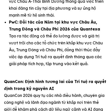
vực Châu Á-Thái Bình Dương thông qua việc triển
khai đáng tin cậy tại địa phương và sự ủng hộ
mạnh mẽ từ hệ sinh thái.
PwC: Đối tác của Năm tại khu vực Châu Âu,
Trung Đông và Châu Phi 2026 của Quantexa
Tạo ra tác động có thể đo lường được và giá trị
vượt trội cho các tổ chức trên khắp khu vực Châu
Âu, Trung Đông và Châu Phi, đồng thời thúc đẩy
việc áp dụng Trí tuệ ra quyết định thông qua các
giải pháp tích hợp, tập trung vào kết quả.
QuanCon: Định hình tương lai của Trí tuệ ra quyết
định trong kỷ nguyên AI
QuanCon 2026 quy tụ các nhà điều hành, chuyên gia
công nghệ và lãnh đạo ngành từ khắp nơi trên thế
giới để khám phá cách dữ liệu ngữ cảnh và AI đang