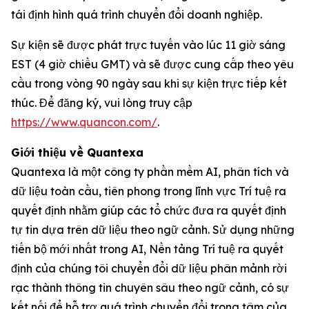
tái định hình quá trình chuyển đổi doanh nghiệp.
Sự kiện sẽ được phát trực tuyến vào lúc 11 giờ sáng
EST (4 giờ chiều GMT) và sẽ được cung cấp theo yêu
cầu trong vòng 90 ngày sau khi sự kiện trực tiếp kết
thúc. Để đăng ký, vui lòng truy cập
https://www.quancon.com/
.
Giới thiệu về Quantexa
Quantexa là một công ty phần mềm AI, phân tích và
dữ liệu toàn cầu, tiên phong trong lĩnh vực Trí tuệ ra
quyết định nhằm giúp các tổ chức đưa ra quyết định
tự tin dựa trên dữ liệu theo ngữ cảnh. Sử dụng những
tiến bộ mới nhất trong AI, Nền tảng Trí tuệ ra quyết
định của chúng tôi chuyển đổi dữ liệu phân mảnh rời
rạc thành thông tin chuyên sâu theo ngữ cảnh, có sự
kết nối để hỗ trợ quá trình chuyển đổi trọng tâm của