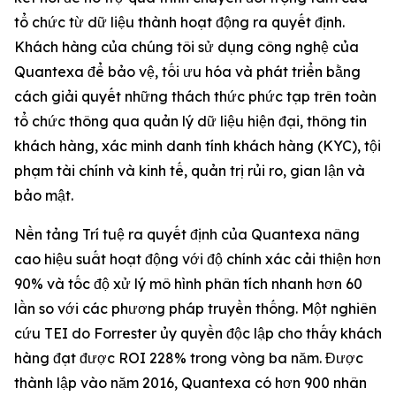
tổ chức từ dữ liệu thành hoạt động ra quyết định.
Khách hàng của chúng tôi sử dụng công nghệ của
Quantexa để bảo vệ, tối ưu hóa và phát triển bằng
cách giải quyết những thách thức phức tạp trên toàn
tổ chức thông qua quản lý dữ liệu hiện đại, thông tin
khách hàng, xác minh danh tính khách hàng (KYC), tội
phạm tài chính và kinh tế, quản trị rủi ro, gian lận và
bảo mật.
Nền tảng Trí tuệ ra quyết định của Quantexa nâng
cao hiệu suất hoạt động với độ chính xác cải thiện hơn
90% và tốc độ xử lý mô hình phân tích nhanh hơn 60
lần so với các phương pháp truyền thống. Một nghiên
cứu TEI do Forrester ủy quyền độc lập cho thấy khách
hàng đạt được ROI 228% trong vòng ba năm. Được
thành lập vào năm 2016, Quantexa có hơn 900 nhân