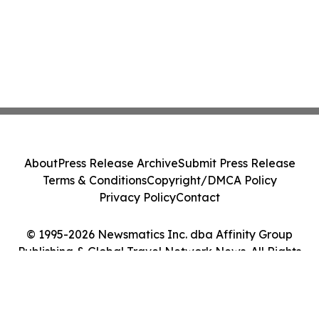
About
Press Release Archive
Submit Press Release
Terms & Conditions
Copyright/DMCA Policy
Privacy Policy
Contact
© 1995-2026 Newsmatics Inc. dba Affinity Group
Publishing & Global Travel Network News. All Rights
Reserved.
Cookie Settings / Your Privacy Choices