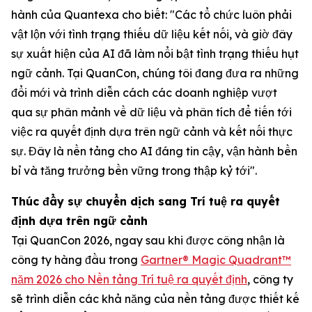
hành của Quantexa cho biết: "Các tổ chức luôn phải
vật lộn với tình trạng thiếu dữ liệu kết nối, và giờ đây
sự xuất hiện của AI đã làm nổi bật tình trạng thiếu hụt
ngữ cảnh. Tại QuanCon, chúng tôi đang đưa ra những
đổi mới và trình diễn cách các doanh nghiệp vượt
qua sự phân mảnh về dữ liệu và phân tích để tiến tới
việc ra quyết định dựa trên ngữ cảnh và kết nối thực
sự. Đây là nền tảng cho AI đáng tin cậy, vận hành bền
bỉ và tăng trưởng bền vững trong thập kỷ tới".
Thúc đẩy sự chuyển dịch sang Trí tuệ ra quyết
định dựa trên ngữ cảnh
Tại QuanCon 2026, ngay sau khi được công nhận là
công ty hàng đầu trong
Gartner® Magic Quadrant™
năm 2026 cho Nền tảng Trí tuệ ra quyết định
, công ty
sẽ trình diễn các khả năng của nền tảng được thiết kế