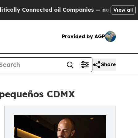
lly Connected oil Companies — not Taxpayers — th
View all
Provided by AGP
Share
s pequeños CDMX