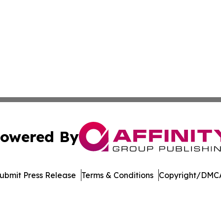
owered By
ubmit Press Release
Terms & Conditions
Copyright/DMCA
c. dba Affinity Group Publishing & Global Travel Network 
Cookie Settings / Your Privacy Choices