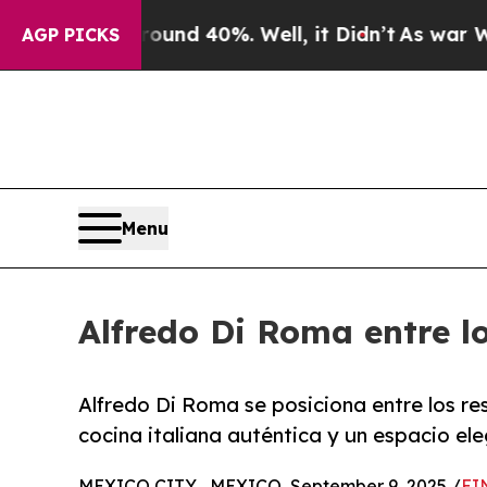
oor Around 40%. Well, it Didn’t
As war With Ir
AGP PICKS
Menu
Alfredo Di Roma entre 
Alfredo Di Roma se posiciona entre los 
cocina italiana auténtica y un espacio el
MEXICO CITY , MEXICO, September 9, 2025 /
EI