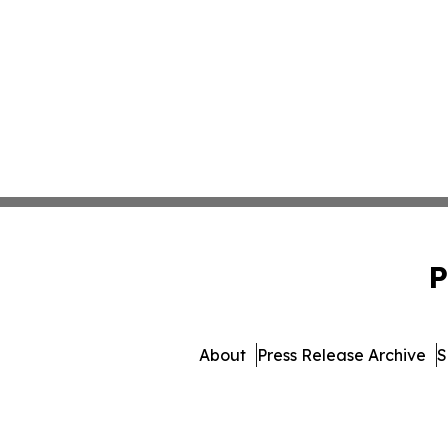
P
About
Press Release Archive
S
© 1995-2026 Newsmatics In